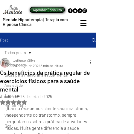
Agendar Consulta
Mentale Hipnoterapia | Terapia com
Hipnose Cliníca
Post
Todos posts
Jefferson Silva
Todos posts
20 de ago. de 2024
3 min de leitura
Os benefícios da prática regular de
Dicas para melhorar a saúde mental
exercícios físicos para a saúde
Ansiedade
mental
Traumas
Atualizado:
25 de set. de 2025
Avaliado com NaN de 5 estrelas.
Hipnoterapia
Quando recebemos clientes aqui na clínica, 
independente do transtormo, sempre 
Vícios
perguntamos sobre a prática de atividades 
Dor
físicas. Muita gente diferencia a saúde 