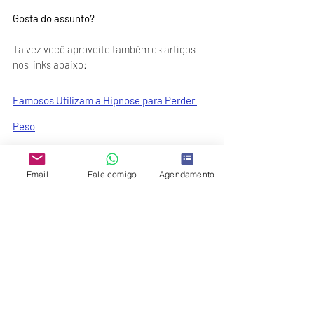
Gosta do assunto?
Talvez você aproveite também os artigos 
nos links abaixo:
Famosos Utilizam a Hipnose para Perder 
Peso
Tudo Sobre a Paralisia do Sono
Email
Fale comigo
Agendamento
Balão Gástrico Hipnótico Funciona
Como Tratar Compulsão Alimentar com a 
Hipnoterapia?
Como Melhorar a Autoestima com a 
Hipnose?
Será que Tenho Síndrome de Burnout?