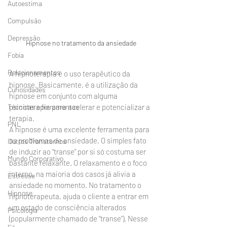
Autoestima
Compulsão
Depressão
Hipnose no tratamento da ansiedade
Fobia
Relacionamentos
A hipnoterapia é o uso terapêutico da 
hipnose. Basicamente, é a utilização da 
Curiosidades
hipnose em conjunto com alguma 
Técnicas e ferramentas
psicoterapia para acelerar e potencializar a 
terapia.
PNL
A hipnose é uma excelente ferramenta para 
os problemas de ansiedade. O simples fato 
Outros Transtornos
de induzir ao “transe” por si só costuma ser 
Mundo Corporativo
bastante relaxante. O relaxamento e o foco 
interno, na maioria dos casos já alivia a 
Estresse
ansiedade no momento. No tratamento o
Hipnose
hipnoterapeuta, ajuda o cliente a entrar em 
um estado de consciência alterados 
Psicologia
(popularmente chamado de “transe”). Nesse 