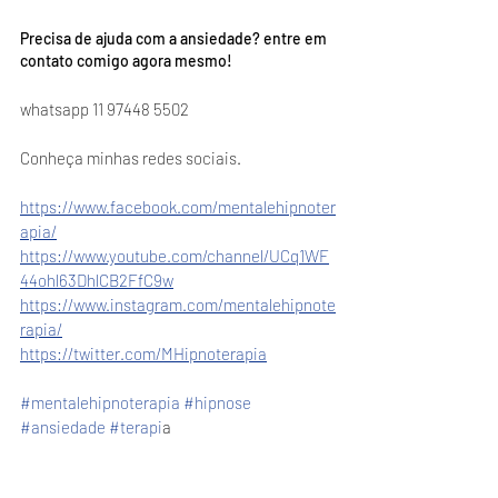
Precisa de ajuda com a ansiedade? entre em 
contato comigo agora mesmo!
whatsapp 11 97448 5502
Conheça minhas redes sociais.
https://www.facebook.com/mentalehipnoter
apia/
https://www.youtube.com/channel/UCq1WF
44ohl63DhlCB2FfC9w
https://www.instagram.com/mentalehipnote
rapia/
https://twitter.com/MHipnoterapia
#mentalehipnoterapia
#hipnose
#
ansiedade
#terapi
a