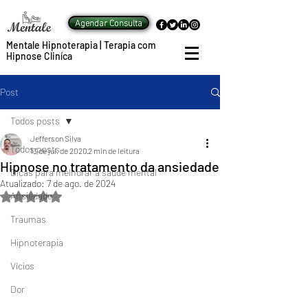
Agendar Consulta
Mentale Hipnoterapia | Terapia com
Hipnose Cliníca
Post
Todos posts
Jefferson Silva
Todos posts
13 de jul. de 2020
2 min de leitura
Hipnose no tratamento da ansiedade
Dicas para melhorar a saúde mental
Atualizado:
7 de ago. de 2024
Ansiedade
Avaliado com NaN de 5 estrelas.
Traumas
Hipnoterapia
Vícios
Dor