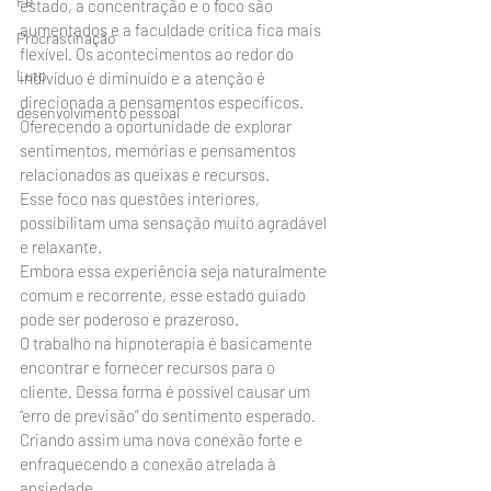
Fé
estado, a concentração e o foco são 
aumentados e a faculdade crítica fica mais 
Procrastinação
flexível. Os acontecimentos ao redor do 
Luto
indivíduo é diminuído e a atenção é 
direcionada a pensamentos específicos. 
desenvolvimento pessoal
Oferecendo a oportunidade de explorar 
sentimentos, memórias e pensamentos 
relacionados as queixas e recursos.
Esse foco nas questões interiores, 
possibilitam uma sensação muito agradável 
e relaxante.
Embora essa experiência seja naturalmente 
comum e recorrente, esse estado guiado 
pode ser poderoso e prazeroso.
O trabalho na hipnoterapia é basicamente 
encontrar e fornecer recursos para o 
cliente. Dessa forma é possível causar um 
“erro de previsão” do sentimento esperado. 
Criando assim uma nova conexão forte e 
enfraquecendo a conexão atrelada à 
ansiedade.