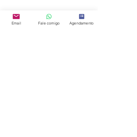
Terapia para ansiedade
Sintomas da ansiedade?
Hipnoterapia para ansiedade
Hipnose para ansiedade
Email
Fale comigo
Agendamento
Hipnose clínica para tratar ansiedade
Transtornos de ansiedade
Terapia para ansiedade em sp
Terapia para ansiedade no tatuapé
Ansiedade
Posts recentes
Ver tudo