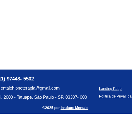
11)
97448- 5502
entalehipnoterapia@gmail.com
Landing Page
Política de Privacid
i, 2009 - Tatuapé, São Paulo - SP, 03307- 000
©2025 por
Instituto Mentale