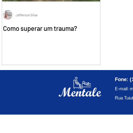
Jefferson Silva
Como superar um trauma?
Fone: (
E-mail:
m
Rua Tuiut