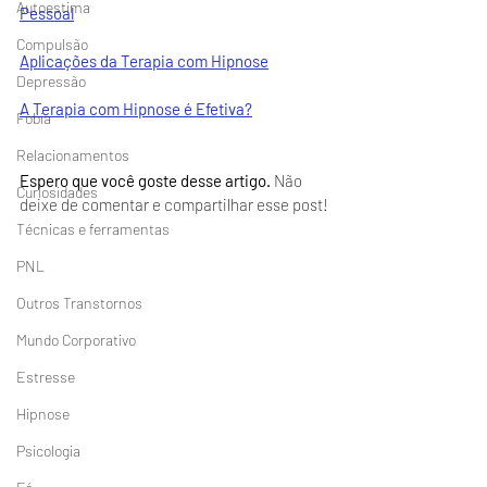
Autoestima
Pessoal
Compulsão
Aplicações da Terapia com Hipnose
Depressão
A Terapia com Hipnose é Efetiva?
Fobia
Relacionamentos
Espero que você goste desse artigo. 
Não 
Curiosidades
deixe de comentar e compartilhar esse post!
Técnicas e ferramentas
PNL
Outros Transtornos
Mundo Corporativo
Estresse
Hipnose
Psicologia