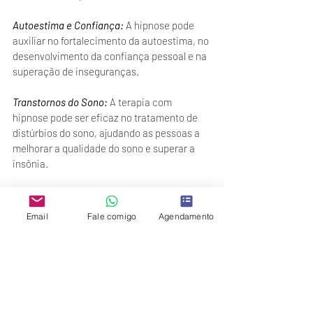
Autoestima e Confiança: 
A hipnose pode 
auxiliar no fortalecimento da autoestima, no 
desenvolvimento da confiança pessoal e na 
superação de inseguranças.
Transtornos do Sono: 
A terapia com 
hipnose pode ser eficaz no tratamento de 
distúrbios do sono, ajudando as pessoas a 
melhorar a qualidade do sono e superar a 
insônia.
Gerenciamento de Peso:
 A hipnose pode 
ser usada como uma ferramenta 
Email
Fale comigo
Agendamento
complementar no controle de peso, 
ajudando as pessoas a adotar hábitos 
alimentares saudáveis e promover 
mudanças comportamentais relacionadas à 
alimentação.