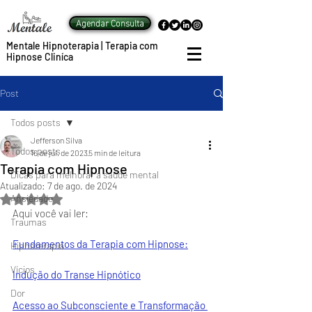
Agendar Consulta
Mentale Hipnoterapia | Terapia com
Hipnose Cliníca
Post
Todos posts
Jefferson Silva
Todos posts
16 de jul. de 2023
5 min de leitura
Terapia com Hipnose
Dicas para melhorar a saúde mental
Atualizado:
7 de ago. de 2024
Ansiedade
Avaliado com NaN de 5 estrelas.
Aqui você vai ler:
Traumas
Fundamentos da Terapia com Hipnose:
Hipnoterapia
Vícios
Indução do Transe Hipnótico
Dor
Acesso ao Subconsciente e Transformação 