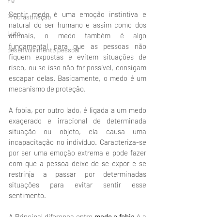
Fé
Sentir medo é uma emoção instintiva e 
Procrastinação
natural do ser humano e assim como dos 
Luto
animais, o medo também é algo 
fundamental para que as pessoas não 
desenvolvimento pessoal
fiquem expostas e evitem situações de 
risco, ou se isso não for possível, consigam 
escapar delas. Basicamente, o medo é um 
mecanismo de proteção.
A fobia, por outro lado, é ligada a um medo 
exagerado e irracional de determinada 
situação ou objeto, ela causa uma 
incapacitação no indivíduo. Caracteriza-se 
por ser uma emoção extrema e pode fazer 
com que a pessoa deixe de se expor e se 
restrinja a passar por determinadas 
situações para evitar sentir esse 
sentimento.
A Principal diferença entre 
medo e fobia
 é a 