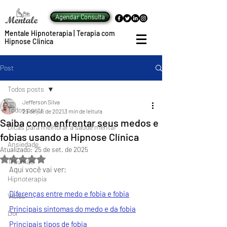
Agendar Consulta
Mentale Hipnoterapia | Terapia com
Hipnose Cliníca
Post
Todos posts
Jefferson Silva
Todos posts
29 de jul. de 2021
3 min de leitura
Saiba como enfrentar seus medos e
Dicas para melhorar a saúde mental
fobias usando a Hipnose Clínica
Ansiedade
Atualizado:
25 de set. de 2025
Avaliado com NaN de 5 estrelas.
Traumas
Aqui você vai ver:
Hipnoterapia
Diferenças entre medo e fobia
 e fobia
Vícios
Principais sintomas do medo e da fobia
Dor
Principais tipos de fobia