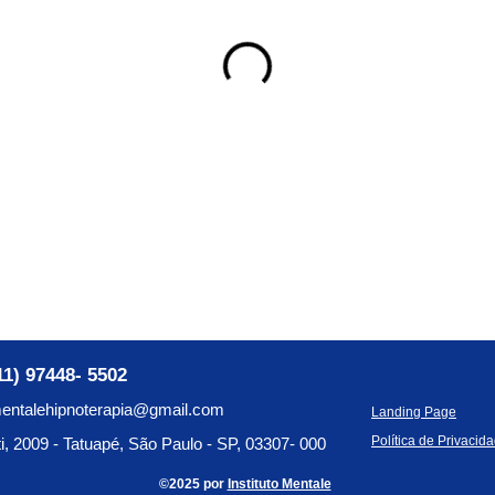
11)
97448- 5502
entalehipnoterapia@gmail.com
Landing Page
Política de Privacid
i, 2009 - Tatuapé, São Paulo - SP, 03307- 000
©2025 por
Instituto Mentale