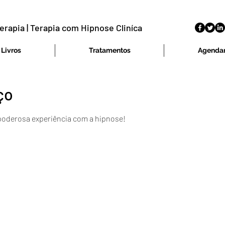
erapia | Terapia com Hipnose Cliníca
Livros
Tratamentos
Agenda
ço
 poderosa experiência com a hipnose!