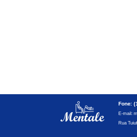
Fone: (
E-mail:
m
Rua Tuiut