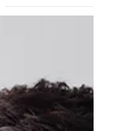
A Hipnose é uma Farsa?