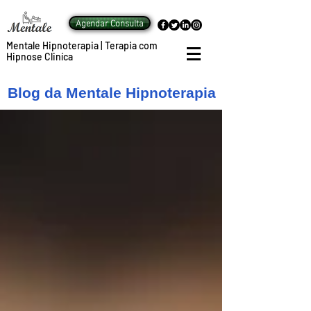
Agendar Consulta
Mentale Hipnoterapia | Terapia com
Hipnose Cliníca
Blog da Mentale Hipnoterapia